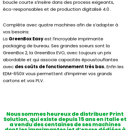
boucle courte s’insère dans des process exigeants,
éco-responsables et de production digitalisé 4.0 .
Complète avec quatre machines afin de s’adapter à
vos besoins:
La
GreenBox Easy
est l’incroyable imprimante
packaging de bureau. Ses grandes soeurs sont la
GreenBox 2, la GreenBox EVO, avec toujours un prix
abordable et qui associe capacités époustouflantes
avec
des coûts de fonctionnement très bas.
Enfin les
EDM-650X vous permettent d’imprimer vos grands
cartons et vos PLV.
Nous sommes heureux de distribuer Print
Solution, qui existe depuis 15 ans en Italie et
a vendu des centaines de ses machines
dont les imprimantes jet d’encre dédiées à