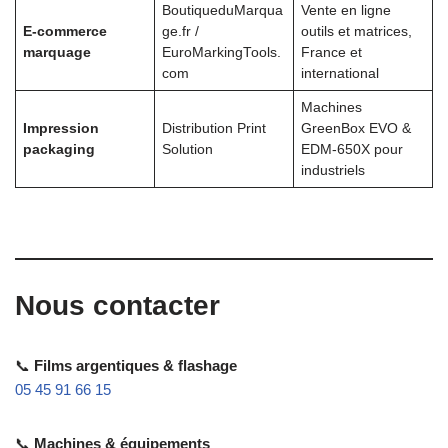
BoutiqueduMarqua
Vente en ligne
E-commerce
ge.fr /
outils et matrices,
marquage
EuroMarkingTools.
France et
com
international
Machines
Impression
Distribution Print
GreenBox EVO &
packaging
Solution
EDM-650X pour
industriels
Nous contacter
📞
Films argentiques & flashage
05 45 91 66 15
📞
Machines & équipements